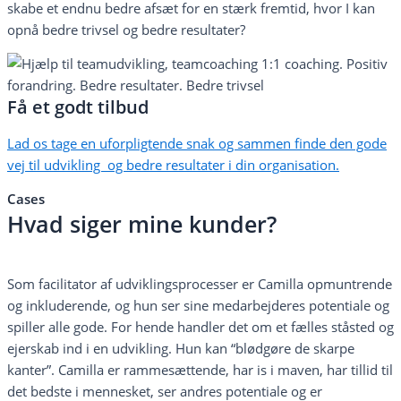
skabe et endnu bedre afsæt for en stærk fremtid, hvor I kan
opnå bedre trivsel og bedre resultater?
Få et godt tilbud
Lad os tage en uforpligtende snak og sammen finde den gode
vej til udvikling og bedre resultater i din organisation.
Cases
Hvad siger mine kunder?
Som facilitator af udviklingsprocesser er Camilla opmuntrende
og inkluderende, og hun ser sine medarbejderes potentiale og
spiller alle gode. For hende handler det om et fælles ståsted og
ejerskab ind i en udvikling. Hun kan “blødgøre de skarpe
kanter”. Camilla er rammesættende, har is i maven, har tillid til
det bedste i mennesket, ser andres potentiale og er